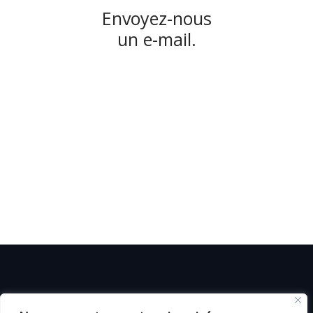
Envoyez-nous
un e-mail.
© C i E M
2026