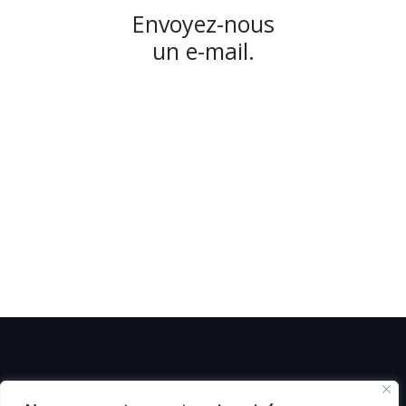
Envoyez-nous
un e-mail.
© C i E M
2026