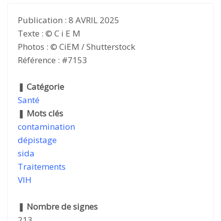
Publication : 8 AVRIL 2025
Texte : © C i E M
Photos : © CiEM / Shutterstock
Référence : #7153
❚
Catégorie
Santé
❚
Mots clés
contamination
dépistage
sida
Traitements
VIH
❚
Nombre de signes
213