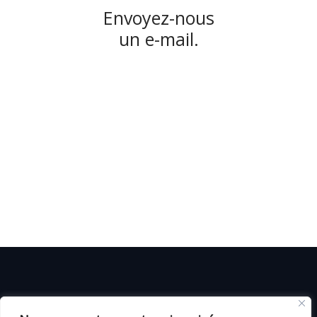
Envoyez-nous
un e-mail.
© C i E M
2026