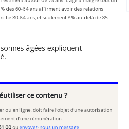
 l’estiment autour de 78 ans. L’âge a malgré tout un
 % des 60-64 ans affirment avoir des relations
ranche 80-84 ans, et seulement 8 % au-delà de 85
rsonnes âgées expliquent
é.
éutiliser ce contenu ?
r ou en ligne, doit faire l’objet d’une autorisation
rsement d’une rémunération.
61 00
ou
envoyez-nous un message