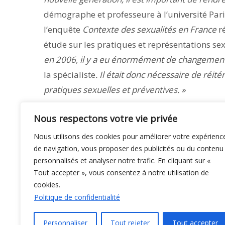
démographe et professeure à l’université Par
l’enquête
Contexte des sexualités en France
r
étude sur les pratiques et représentations se
en 2006,
il y a eu énormément de changemen
la spécialiste
. Il était donc nécessaire de réi
pratiques sexuelles et préventives. »
Nous respectons votre vie privée
Un premier rapport plus tardif
Nous utilisons des cookies pour améliorer votre expérienc
de navigation, vous proposer des publicités ou du contenu
personnalisés et analyser notre trafic. En cliquant sur «
Tout accepter », vous consentez à notre utilisation de
cookies.
© C i E M
2026
CG
Politique de confidentialité
Personnaliser
Tout rejeter
Tout accepter