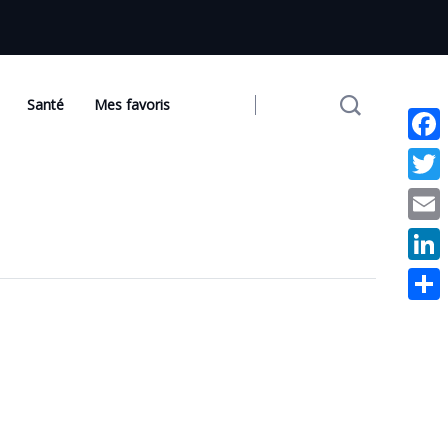
Santé
Mes favoris
Face
Twit
Emai
Link
Part