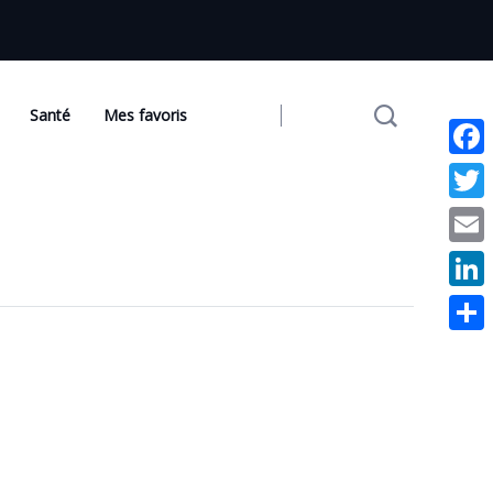
Santé
Mes favoris
Face
Twit
Emai
Link
Part