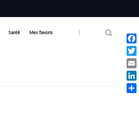
Santé
Mes favoris
Face
Twit
Emai
Link
Part