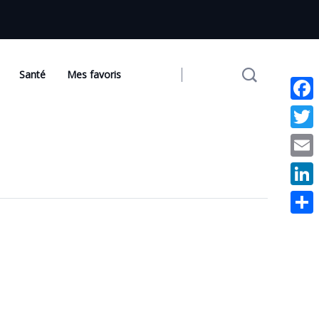
Santé
Mes favoris
Face
Twit
Emai
Link
Part