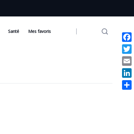
Santé
Mes favoris
Face
Twit
Emai
Link
Part