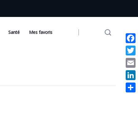
Santé
Mes favoris
Face
Twit
Emai
Link
Part