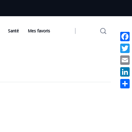
Santé
Mes favoris
Face
Twit
Emai
Link
Part