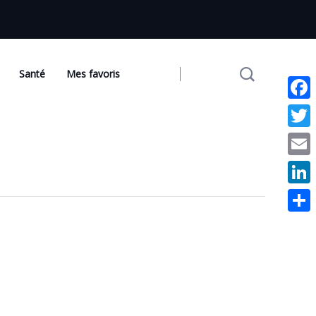
Santé
Mes favoris
Face
Twit
Emai
Link
Part