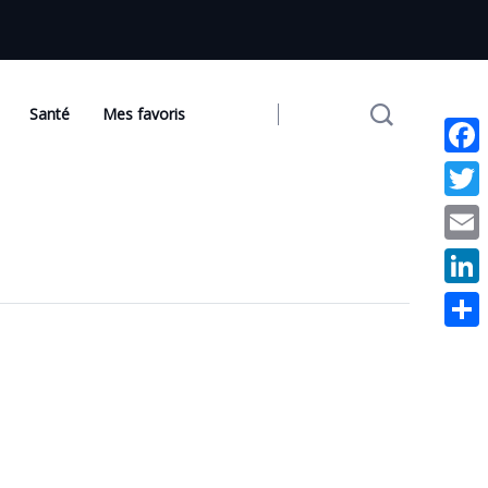
Santé
Mes favoris
Face
Twit
Emai
Link
Part