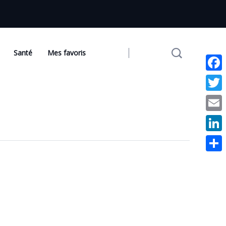
Santé
Mes favoris
Face
Twit
Emai
Link
Part