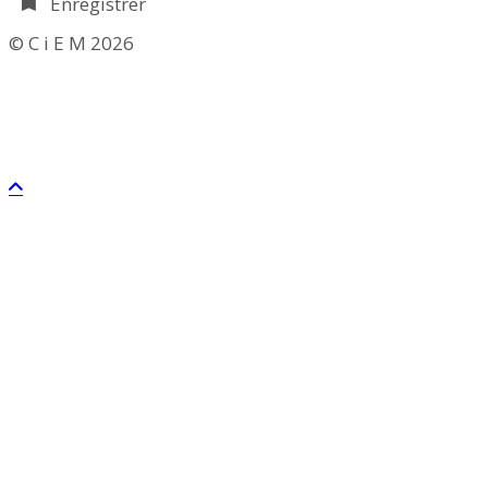
Enregistrer
© C i E M
2026
CGV
Mentions légales