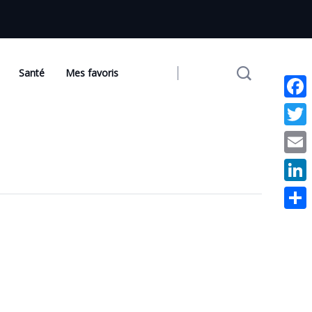
Santé
Mes favoris
Face
Twit
Emai
Link
Part