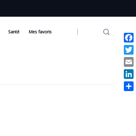
Santé
Mes favoris
Face
Twit
Emai
Link
Part