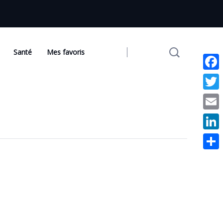
Santé
Mes favoris
Face
Twit
Emai
Link
Part