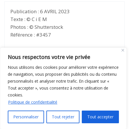
Publication : 6 AVRIL 2023
Texte : © C i E M
Photos : © Shutterstock
Référence : #3457
❚
Catégorie
Nous respectons votre vie privée
Droit des patients
❚
Mots clés
Nous utilisons des cookies pour améliorer votre expérience
PLFSS 2023
de navigation, vous proposer des publicités ou du contenu
Sécurité sociale
personnalisés et analyser notre trafic. En cliquant sur «
Tout accepter », vous consentez à notre utilisation de
cookies.
❚
Nombre de signes
Politique de confidentialité
3529
Personnaliser
Tout rejeter
Tout accepter