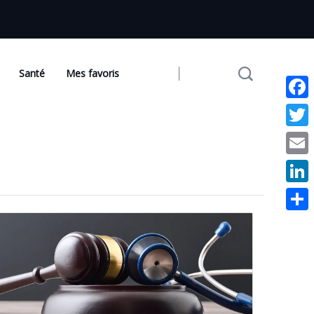
Santé
Mes favoris
Face
Twit
Emai
Link
Part