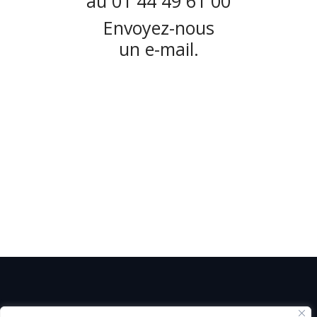
au 01 44 49 61 00
Envoyez-nous
un e-mail.
© C i E M
2026