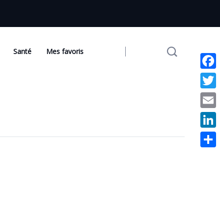
Santé
Mes favoris
Face
Twit
Emai
Link
Part