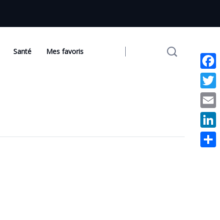
Santé
Mes favoris
Face
Twit
Emai
Link
Part