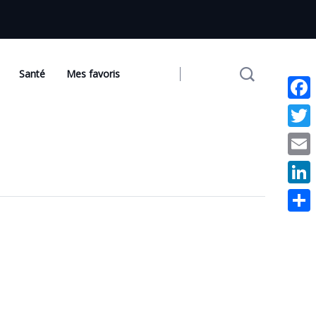
Santé
Mes favoris
Face
Twit
Emai
Link
Part