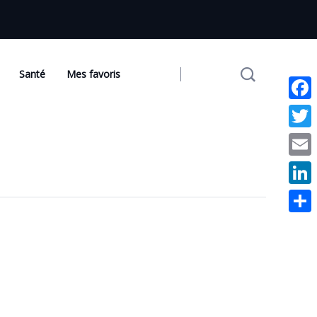
Santé
Mes favoris
Face
Twit
Emai
Link
Part