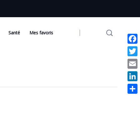
Santé
Mes favoris
Face
Twit
Emai
Link
Part