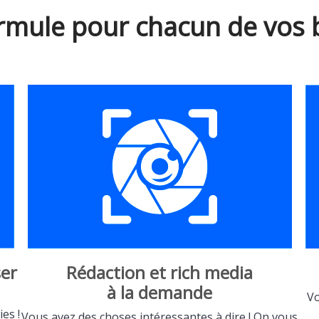
rmule pour chacun de vos 
er
Rédaction et rich media
à la demande
Vo
es !
Vous avez des choses intéressantes à dire ! On vous