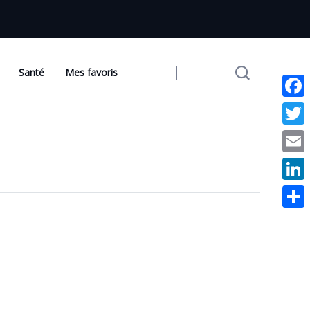
Santé
Mes favoris
Face
Twit
Emai
Link
Part