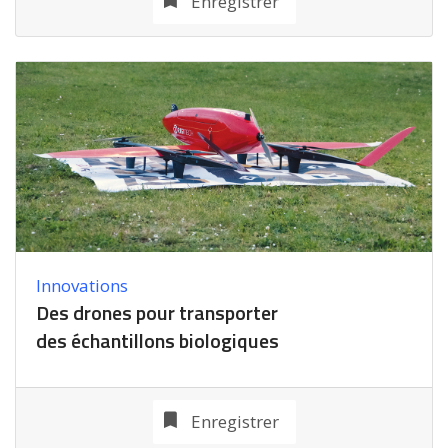
Enregistrer
Innovations
Des drones pour transporter
des échantillons biologiques
Enregistrer