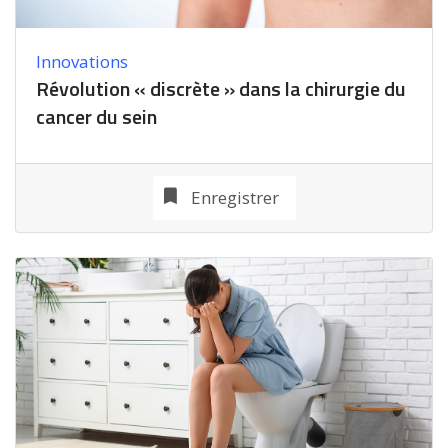
Innovations
Révolution « discrète » dans la chirurgie du
cancer du sein
Enregistrer