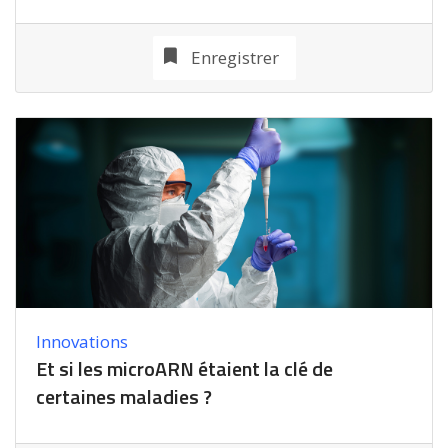
Enregistrer
Innovations
Et si les microARN étaient la clé de
certaines maladies ?