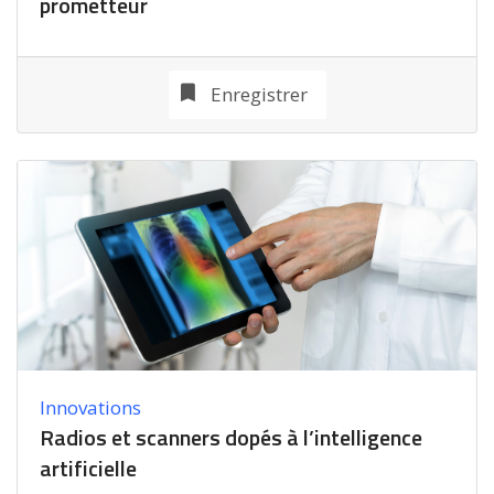
prometteur
Enregistrer
Innovations
Radios et scanners dopés à l’intelligence
artificielle