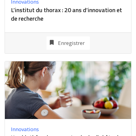
Innovations
L’institut du thorax : 20 ans d’innovation et
de recherche
Enregistrer
Innovations