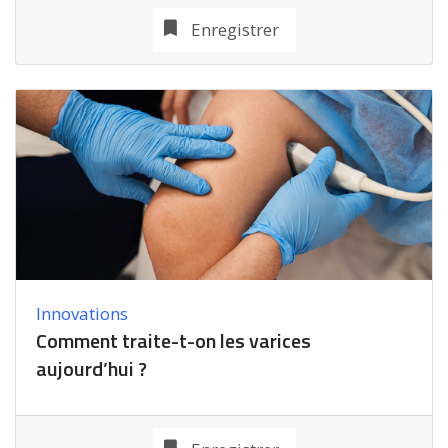
Enregistrer
Innovations
Comment traite-t-on les varices
aujourd’hui ?